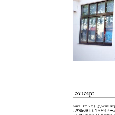
nasica’（ナシカ）は[natural s
お客様の魅力を引きだすナチ