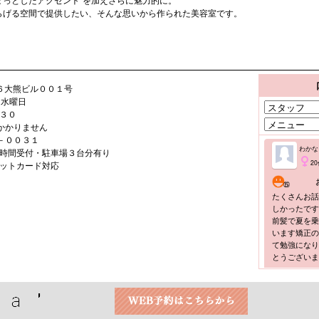
ょっとしたアクセント’を加えさらに魅力的に。
らげる空間で提供したい、そんな思いから作られた美容室です。
６大熊ビル００１号

水曜日

３０

はかかりません

－００３１

時間受付・駐車場３台分有り

ットカード対応
