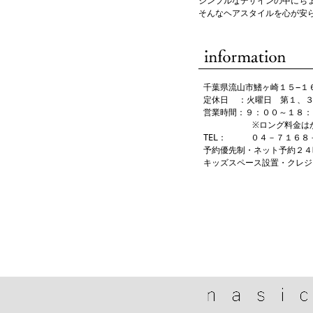
シンプルなデザインの中にち
そんなヘアスタイルを心が安
 千葉県流山市鰭ヶ崎１５−１
 定休日  ：火曜日　第１、３
 営業時間：９：００～１８：
           ※ロング料金
 TEL：     ０４－７１６８
 予約優先制・ネット予約２４
 キッズスペース設置・クレジ